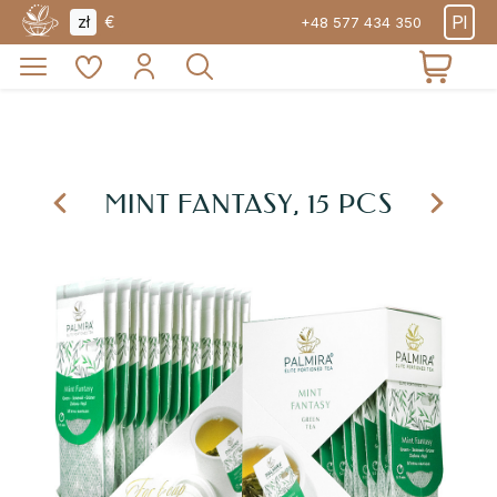
Pl
zł
€
+48 577 434 350
ÜBER
TEEPRODUKTE
WERBEAKTIONEN
E
MINT FANTASY, 15 PCS