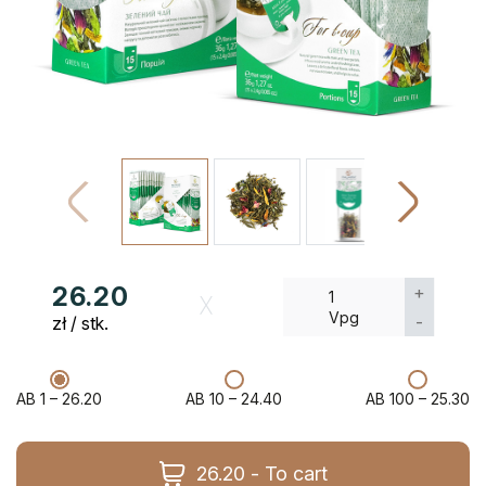
26.20
+
1
Vpg
-
zł / stk.
AB 1 –
26.20
AB 10 –
24.40
AB 100 –
25.30
26.20 - To cart