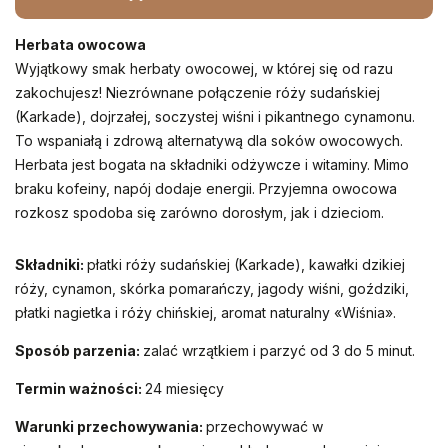
Herbata owocowa
Wyjątkowy smak herbaty owocowej, w której się od razu 
zakochujesz! Niezrównane połączenie róży sudańskiej 
(Karkade), dojrzałej, soczystej wiśni i pikantnego cynamonu. 
To wspaniałą i zdrową alternatywą dla soków owocowych. 
Herbata jest bogata na składniki odżywcze i witaminy. Mimo 
braku kofeiny, napój dodaje energii. Przyjemna owocowa 
rozkosz spodoba się zarówno dorosłym, jak i dzieciom. 
Składniki:
płatki róży sudańskiej (Karkade), kawałki dzikiej
róży, cynamon, skórka pomarańczy, jagody wiśni, goździki,
płatki nagietka i róży chińskiej, aromat naturalny «Wiśnia».
Sposób parzenia:
zalać wrzątkiem i parzyć od 3 do 5 minut.
Termin ważności:
24 miesięcy
Warunki przechowywania:
przechowywać w