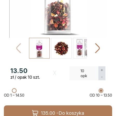
13.50
+
10
opk
-
zł / opak 10 szt.
OD 1 –
14.50
OD 10 –
13.50
135.00 -Do koszyka